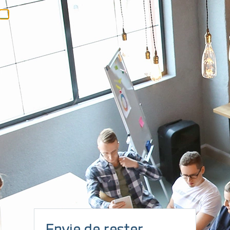
USER GUIDE KARE+
← ARTICLES PLUS ANCIENS
ARTICLES PLUS RÉCENTS →
20 ANS
d’expertise pour vous accompagner, du diagnostic à la mise en
Envie de rester