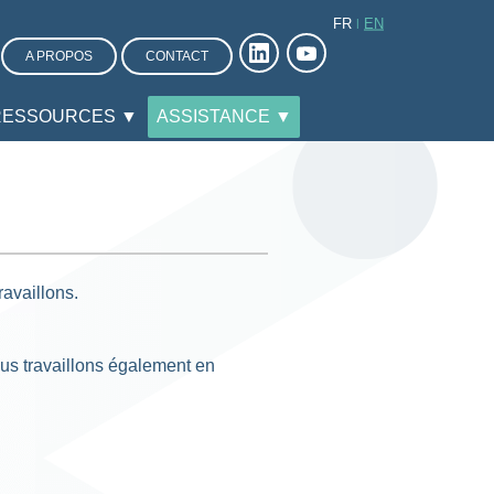
FR
EN
A PROPOS
CONTACT
RESSOURCES ▼
ASSISTANCE ▼
ravaillons.
ous travaillons également en