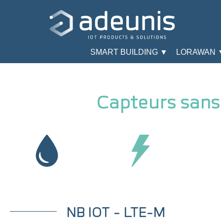
SMART BUILDING ▼
LORAWAN 
Capteurs sans f
NB IOT - LTE-M