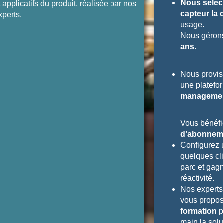
Nous sélec
t applicatifs du produit, réalisée par nos
capteur la 
xperts.
usage.
Nous gérons
ans.
Nous provis
une platefo
managemen
Vous bénéfi
d’abonnem
Configurez 
quelques cli
parc et gagn
réactivité.
Nos experts
vous propo
formation
p
main la solu