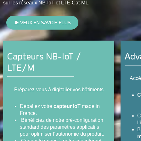
sur les réseaux NB-IoT et LTE-Cat-M1.
JE VEUX EN SAVOIR PLUS
Capteurs NB-IoT /
Adv
LTE/M
Accé
Préparez-vous à digitalier vos bâtiments
C
Déballez votre
capteur IoT
made in
France.
C
Bénéficiez de notre pré-configuration
l
standard des paramètres applicatifs
B
pour optimiser l’autonomie du produit.
m
Connectez-vous à notre site internet