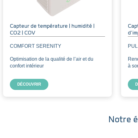
Capteur de température | humidité |
Cap
CO2 | COV
d’i
COMFORT SERENITY
PUL
Optimisation de la qualité de l’air et du
Rend
confort intérieur
à so
DÉCOUVRIR
D
Notre é