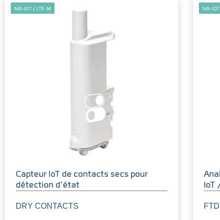
NB-IOT / LTE-M
NB-IOT
Capteur IoT de contacts secs pour
Anal
détection d’état
IoT
DRY CONTACTS
FTD