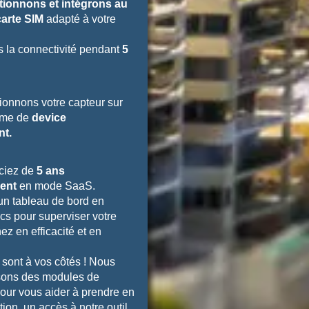
tionnons et intégrons au
carte SIM
adapté à votre
 la connectivité pendant
5
ionnons votre capteur sur
rme de
device
t.
ciez de
5 ans
ent
en mode SaaS.
un tableau de bord en
cs pour superviser votre
ez en efficacité et en
 sont à vos côtés ! Nous
sons des modules de
our vous aider à prendre en
tion, un accès à notre outil