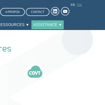
FR
EN
A PROPOS
CONTACT
RESSOURCES ▼
ASSISTANCE ▼
res