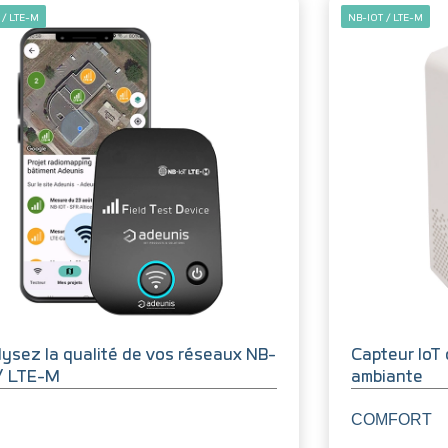
 / LTE-M
NB-IOT / LTE-M
ysez la qualité de vos réseaux NB-
Capteur IoT 
 / LTE-M
ambiante
COMFORT