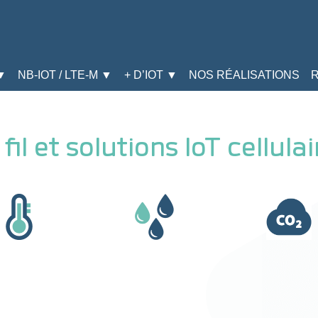
▼
NB-IOT / LTE-M ▼
+ D’IOT ▼
NOS RÉALISATIONS
il et solutions IoT cellulai