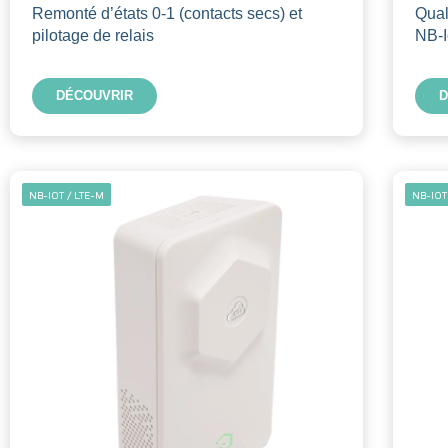
Remonté d’états 0-1 (contacts secs) et
Qual
pilotage de relais
NB-I
DÉCOUVRIR
D
NB-IOT / LTE-M
NB-IOT