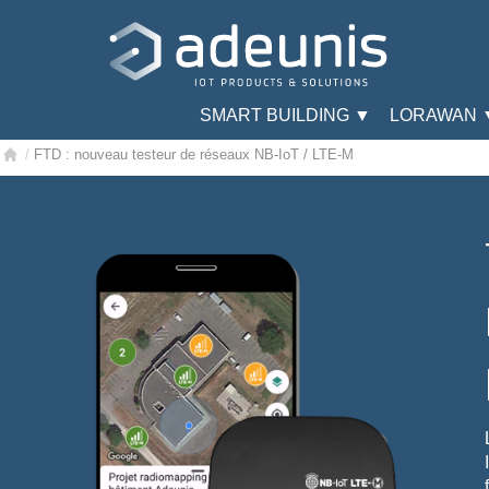
SMART BUILDING ▼
LORAWAN 
/
FTD : nouveau testeur de réseaux NB-IoT / LTE-M