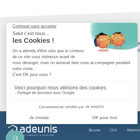
20 ANS
d’expertise pour vous accompagner, du
d’obj
diagnostic à la mise en œuvre de
votre solution
co
En savoir plus
Bourse
CGV
Mention