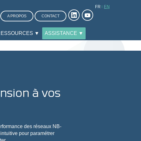
FR
EN
A PROPOS
CONTACT
RESSOURCES ▼
ASSISTANCE ▼
nsion à vos
performance des réseaux NB-
 intuitive pour paramétrer
ter.