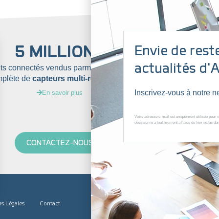
5 MILLIONS
Envie de rest
actualités d'
ets connectés vendus parmi notre gamme
pour
co
mplète de
capteurs multi-réseaux IoT
votre parc 
o
Inscrivez-vous à notre ne
En savoir plus
Votre adresse e-mail est uniquement utilisée pour v
désinscrire à tout moment à l’aide du lien inclus d
CONTACTEZ-NOUS
Restez informé et recevez nos actualités 
s Légales
Contact