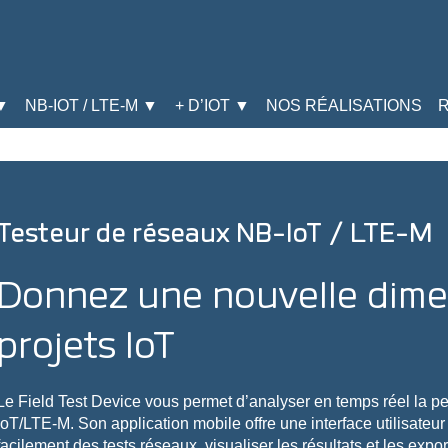
▼
NB-IOT / LTE-M ▼
+ D’IOT ▼
NOS RÉALISATIONS
Testeur de réseaux NB-IoT / LTE-M
Donnez une nouvelle dime
projets IoT
Le Field Test Device vous permet d’analyser en temps réel la 
IoT/LTE-M. Son application mobile offre une interface utilisateur
facilement des tests réseaux, visualiser les résultats et les expor