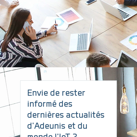
Garantie du renouvellement de l’air intérieur
Envie de rester
informé des
dernières actualités
d'Adeunis et du