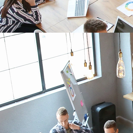
Visualiser le parc
Créer une application
Créer/Associer un profil d’équipement
Déclarer un capteur
Déclarer plusieurs capteurs
Démarrer le capteur
Décoder les données
Envoyer un downlink
Routage vers une plateforme IoT
Maintenir