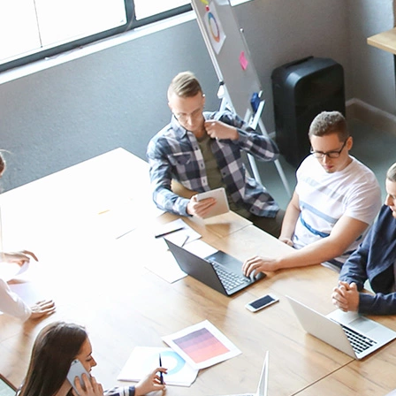
1- ACTIVER
Activer le serveur
LoRaWAN
embarqué
Depuis l’interface de la passerelle :
Choisissez un mode de fonctionnement (ici LoRa serveur).
Complétez les paramètres spécifiques à ce mode.
Accéder au serveur LoraWAN