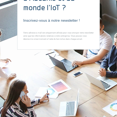
Moins de passerelles, moins de coûts, même
monde l'IoT ?
couverture
IRIS combine un prix compétitif avec une couverture réseau
Inscrivez-vous à notre newsletter !
haut niveau.
Votre adresse e-mail est uniquement utilisée pour vous envoyer notre newsletter
ainsi que les informations relatives à notre entreprise. Vous pouvez vous
désinscrire à tout moment à l’aide du lien inclus dans chaque email.
Solidité et facilité de déploiement
Boîtier IP67, fabrication « Made in France » : usage intérieur et
extérieur durable.