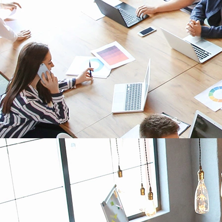
dépendre d’un LNS externe et qui veulent un contrôle total sur
l’ensemble du réseau LoRaWAN.
DÉCOUVRIR IRIS
CONTACTEZ-NOUS
1- Activer
2- Déployer
3- Intégrer
4- Maintenir
Activer le serveur LoRaWAN