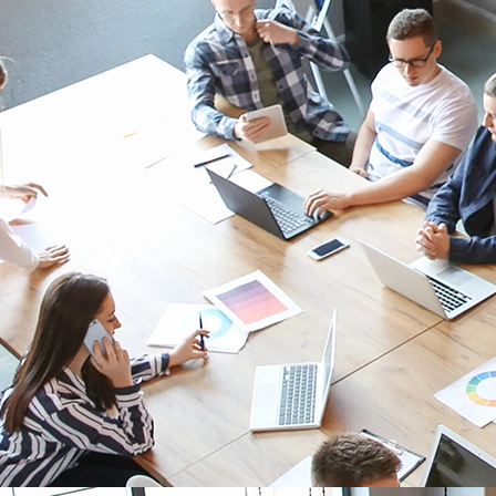
20 ANS
d’expertise pour vous accompagner, du diagnostic à la mise en
œuvre de
votre solution
En savoir plus
5 MILLIONS
d’objets connectés vendus parmi notre gamme complète de
capteurs multi-réseaux IoT
En savoir plus
3 CLICS