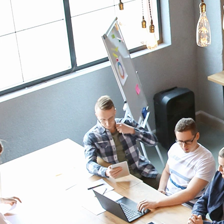
UNE PASSERELLE LORAWAN
QUI S’ADAPTE À VOTRE
ARCHITECTURE IT
IRIS combine compacité, performance radio et simplicité
d’utilisation pour
faciliter
l’intégration de vos capteurs
LoRaWAN
dans vos architectures IoT.
Points forts