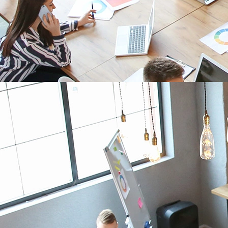
+33 (0) 4 76 92 01 62
Nous sommes joignables de 9h à 18h
Ecrivez-nous
sales@adeunis.com
Nous reviendrons vers vous rapidement
Remplissez le formulaire
Contactez-nous
Rapide à remplir et vite envoyé