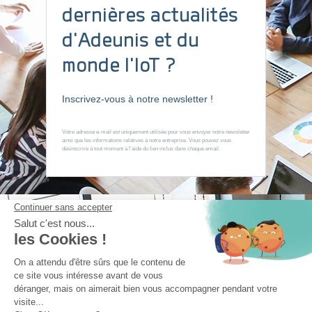
dernières actualités
d’objets connectés vendus parmi notre gamme complète de
capteurs multi-réseaux IoT
d'Adeunis et du
En savoir plus
monde l'IoT ?
3 CLICS
Inscrivez-vous à notre newsletter !
pour
configurer et maintenir
votre parc de capteurs en conditions opérationnelles
Votre adresse e-mail est uniquement utilisée pour vous envoyer notre newsletter
En savoir plus
ainsi que les informations relatives à notre entreprise. Vous pouvez vous
désinscrire à tout moment à l’aide du lien inclus dans chaque email.
CONTACTEZ-NOUS