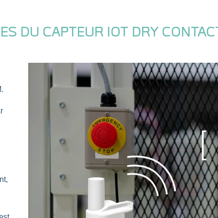
ES DU CAPTEUR IOT DRY CONTAC
M
.
r
nt,
est