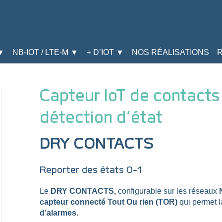
▼
NB-IOT / LTE-M ▼
+ D’IOT ▼
NOS RÉALISATIONS
Capteur IoT de contacts
détection d’état
DRY CONTACTS
Reporter des états 0-1
Le
DRY CONTACTS,
configurable sur les réseaux
N
capteur connecté Tout Ou rien (TOR)
qui permet l
d’alarmes
.