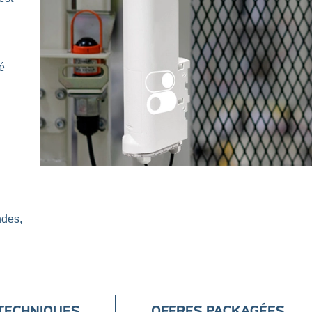
é
ndes,
 TECHNIQUES
OFFRES PACKAGÉES