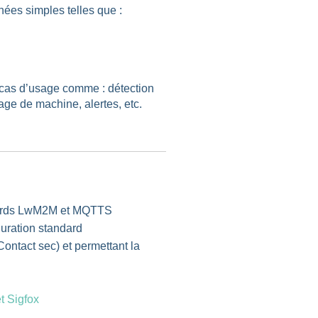
ées simples telles que :
as d’usage comme : détection
age de machine, alertes, etc.
ndards LwM2M et MQTTS
uration standard
Contact sec) et permettant la
 Sigfox