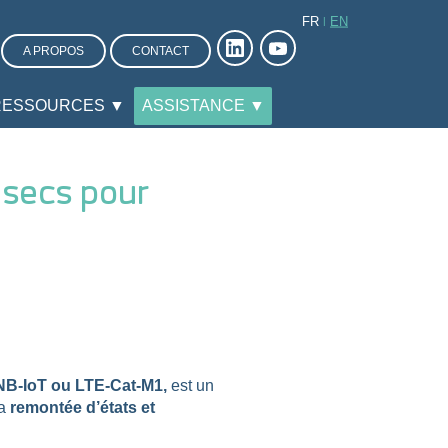
FR
EN
A PROPOS
CONTACT
RESSOURCES ▼
ASSISTANCE ▼
 secs pour
B-IoT ou LTE-Cat-M1,
est un
a
remontée d’états et