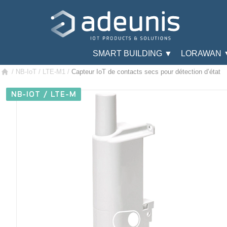
SMART BUILDING ▼
LORAWAN 
/
NB-IoT / LTE-M1
/
Capteur IoT de contacts secs pour détection d’état
NB-IOT / LTE-M