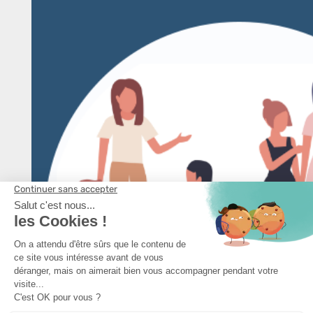
capteurs multi-réseaux IoT
En savoir plus
3 CLICS
pour
configurer et maintenir
votre parc de capteurs en conditions opérationnelles
En savoir plus
CONTACTEZ-NOUS