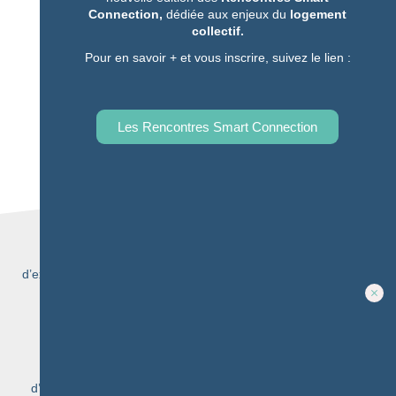
Connection,
dédiée aux enjeux du
logement
collectif.
Remplissez notre formulaire
Pour en savoir + et vous inscrire, suivez le lien :
Contactez-nous
Rapide à remplir et vite envoyé
Les Rencontres Smart Connection
20 ANS
d’expertise pour vous accompagner, du diagnostic à la mise en
œuvre de
votre solution
En savoir plus
5 MILLIONS
d’objets connectés vendus parmi notre gamme complète de