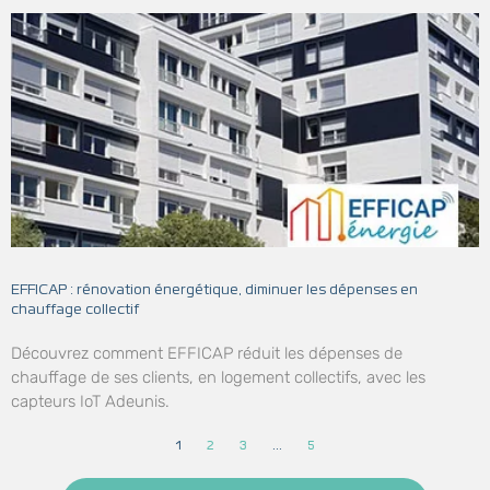
EFFICAP : rénovation énergétique, diminuer les dépenses en
chauffage collectif
Découvrez comment EFFICAP réduit les dépenses de
chauffage de ses clients, en logement collectifs, avec les
capteurs IoT Adeunis.
1
2
3
…
5