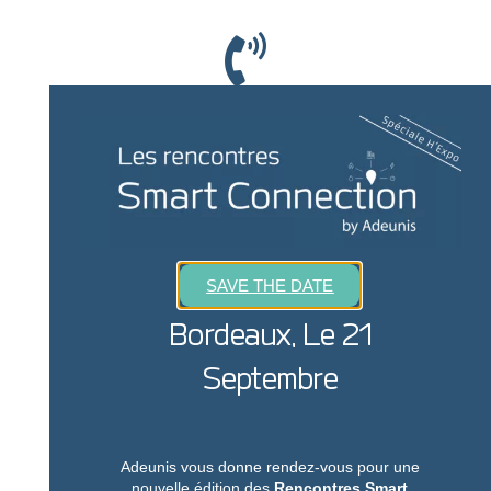
Appelez-nous
+33 (0) 4 76 92 01 62
Nous sommes joignables de 9h à 18h
SAVE THE DATE
Bordeaux, Le 21
Ecrivez-nous
Septembre
sales@adeunis.com
Nous reviendrons vers vous rapidement
Adeunis vous donne rendez-vous pour une
nouvelle édition des
Rencontres Smart