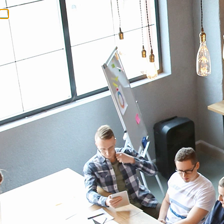
LTE-M
Qu’est ce que la
technologie LTE-M (ou
LTE-Cat-M1) ?
LTE-M : la solution incontournable pour les cas
d’utilisation nécessitant un débit élevé et une