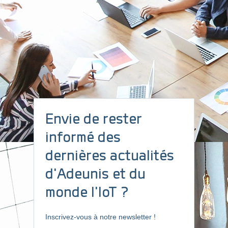
latence réduite
Le LTE-M (Long Term Evolution for Machines), également connu
sous le nom de LTE-Cat-M1, est une sous-catégorie du LTE.
Grâce à sa faible latence et à son débit élevé, le LTE-M offre la
possibilité de mettre à jour régulièrement les objets connectés pour
déployer de nouvelles fonctionnalités et maintenir la sécurité. Cette
technologie permet également la transmission de photos et de voix,
ainsi que des utilisations en mobilité telles que la gestion de flotte
ou le suivi des biens.
Bien que plus énergivore que la technologie NB-IoT dans des
Envie de rester
conditions de transmission difficiles, la technologie LTE-Cat-M1
permet des utilisations sur batterie.
informé des
Découvrir nos produits en LTE-M >>>
dernières actualités
d'Adeunis et du
monde l'IoT ?
20 ANS
Inscrivez-vous à notre newsletter !