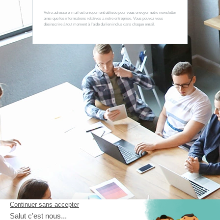
d’expertise pour vous accompagner, du diagnostic à la mise en
œuvre de
votre solution
Votre adresse e-mail est uniquement utilisée pour vous envoyer notre newsletter
ainsi que les informations relatives à notre entreprise. Vous pouvez vous
désinscrire à tout moment à l’aide du lien inclus dans chaque email.
En savoir plus
5 MILLIONS
d’objets connectés vendus parmi notre gamme complète de
capteurs multi-réseaux IoT
En savoir plus
3 CLICS
pour
configurer et maintenir
votre parc de capteurs en conditions opérationnelles
En savoir plus
CONTACTEZ-NOUS