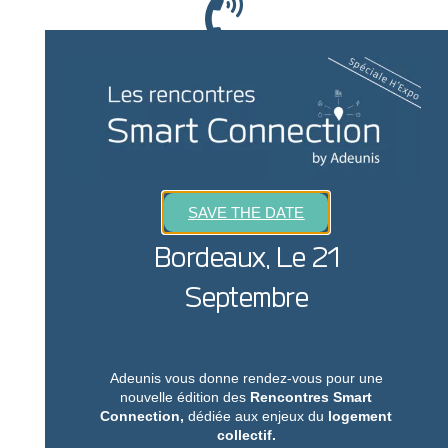
Appelez-nous
+33 (0) 4 76 92 01 62
Nous sommes joignables de 9h à 18h
SAVE THE DATE
Bordeaux, Le 21
Ecrivez-nous
Septembre
sales@adeunis.com
Nous reviendrons vers vous rapidement
Adeunis vous donne rendez-vous pour une
nouvelle édition des
Rencontres Smart
Connection,
dédiée aux enjeux du
logement
collectif.