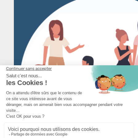
3 CLICS
pour
configurer et maintenir
votre parc de capteurs en conditions opérationnelles
En savoir plus
CONTACTEZ-NOUS
Bourse
Restez informé et recevez nos actualités !
CGV