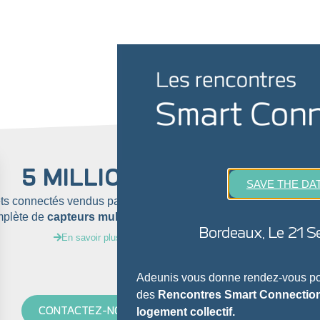
5 MILLIONS
SAVE THE DA
ets connectés vendus parmi notre gamme
pour
co
mplète de
capteurs multi-réseaux IoT
votre parc 
Bordeaux, Le 21 S
o
En savoir plus
Adeunis vous donne rendez-vous pou
des
Rencontres Smart Connection
CONTACTEZ-NOUS
logement collectif.