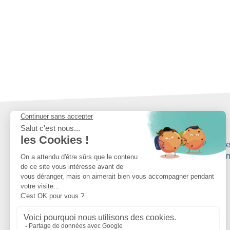
20 ANS
d’expertise pour vous accompagner, du
d’obj
diagnostic à la mise en œuvre de
votre solution
co
En savoir plus