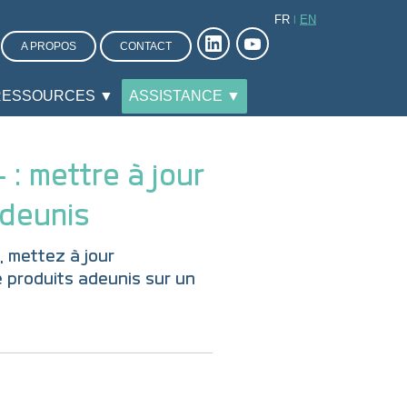
FR
EN
A PROPOS
CONTACT
RESSOURCES ▼
ASSISTANCE ▼
: mettre à jour
adeunis
, mettez à jour
 produits adeunis sur un