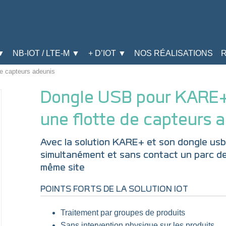
▼
NB-IOT / LTE-M ▼
+ D’IOT ▼
NOS RÉALISATIONS
de capteurs adeunis
Dongle USB pour KARE+ 
une flotte de capteurs 
Avec la solution KARE+ et son dongle usb
simultanément et sans contact un parc de
même site
POINTS FORTS DE LA SOLUTION IOT
Traitement par groupes de produits
Sans intervention physique sur les produits