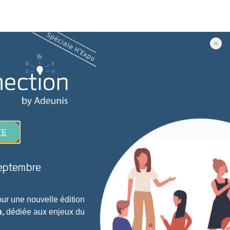
3 CLICS
TE
nfigurer et maintenir
de capteurs en conditions
eptembre
pérationnelles
En savoir plus
r une nouvelle édition
,
dédiée aux enjeux du