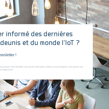
batterie…).
er informé des dernières
Adeunis et du monde l'IoT ?
wsletter !
ous envoyer notre newsletter ainsi que les informations relatives à notre entreprise. Vous pouvez vous
ans chaque email.
on pour mise à jour Over-
The-Air