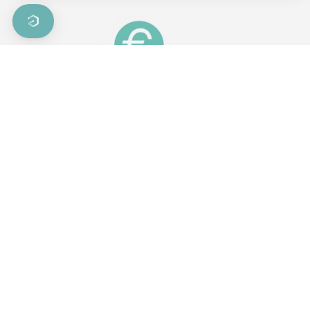
Optimisez vos coûts d’exploitation
En intervenant sur site au bon moment et en
En s
évitant les déplacements inutiles.
pro