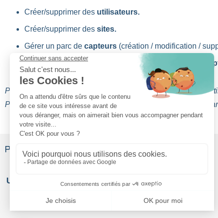
Créer/supprimer des
utilisateurs.
Créer/supprimer des
sites.
Gérer un parc de
capteurs
(création / modification / sup
Disposer des dernières
informations relatives aux cap
Pour profiter de ces API il est nécessaire d’avoir un compte u
Pour en savoir plus ou vous faire accompagner dans la démar
POINTS FORTS DE KARE+
Une plateforme web de device management
KARE