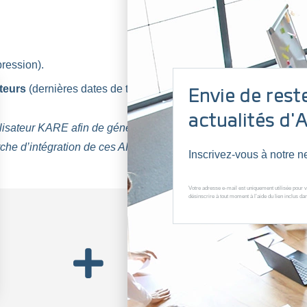
pression).
teurs
(dernières dates de trame émise, dernier LQI, estimation 
Envie de rest
actualités d'
tilisateur KARE afin de générer une clé associée.
che d’intégration de ces API n’hésitez pas à nous
contacter
.
Inscrivez-vous à notre ne
Votre adresse e-mail est uniquement utilisée pour v
désinscrire à tout moment à l’aide du lien inclus d
Une applicati