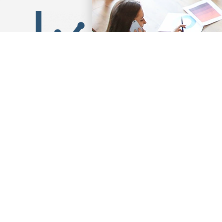
Consolidez
votre business model
Augmentez l
’assurant de la bonne durée de vie des
En permettant 
duits et en ajustant leur configuration.
DÉCOUVRIR KARE+