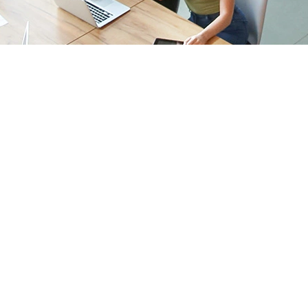
a satisfaction
utilisateurs
une continuité dans le service
rendu.
26/06/2020