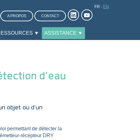
FR
EN
A PROPOS
CONTACT
RESSOURCES ▼
ASSISTANCE ▼
tection d’eau
un objet ou d'un
i permettant de détecter la
n émetteur-récepteur DRY