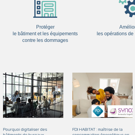
Protéger
Amélio
le bâtiment et les équipements
les opérations d
contre les dommages
Pourquoi digitaliser des
FDI HABITAT : maîtrise de la
bâtiments de bureaux
consommation énergétique en