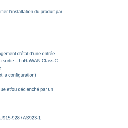
ier l’installation du produit par
ngement d’état d’une entrée
 la sortie – LoRaWAN Class C
é
t la configuration)
ue et/ou déclenché par un
U915-928 / AS923-1