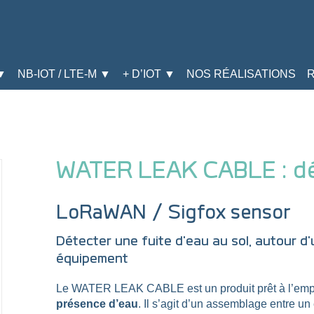
▼
NB-IOT / LTE-M ▼
+ D’IOT ▼
NOS RÉALISATIONS
WATER LEAK CABLE : dé
LoRaWAN / Sigfox sensor
Détecter une fuite d'eau au sol, autour d'
équipement
Le WATER LEAK CABLE est un produit prêt à l’emplo
présence d’eau
. Il s’agit d’un assemblage entre u