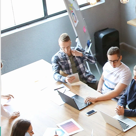
CHALLENGE
Toute l’année les chaussées sont soumises à de fortes variations climatiques.
En hiver, le gel et le dégel, partiel ou total, provoquent d’importantes
dégradations pour les enrobés
: soulèvements, fissures, affaissements, nids
de poule…
La température, la durée de la période de gel ou dégel ainsi que la vitesse à
laquelle le gel pénètre dans le bitume sont autant de facteurs influençant la
sensibilité de la chaussée et favorisant l’apparition des dégradations.
Pour les
entreprises en charge de la construction et de l’entretien des réseaux
routiers, pouvoir connaître la température des sols afin d’anticiper le
comportement thermoplastique du bitume,
et donc gérer au mieux le parc
routier, est un réel enjeu.
Par exemple au Québec, où les conditions climatiques sont extrêmes, les
routes souffrent particulièrement de ce phénomène et se dégradent deux fois
plus rapidement que dans les zones tempérées.