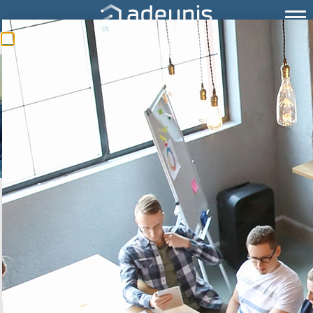
OPTIMISER LA QUALITÉ DU
RÉSEAU ROUTIER
ÉTAT DES ROUTES EN HIVER
Mesurer la température des sols
en hiver pour mieux connaître le