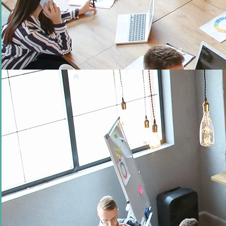
SOLUTION
Avec le capteur de température
TEMP2S
et ses
deux sondes déportées
, il
est possible de mesurer la température des sols sur 2 profondeurs
différentes et ainsi obtenir une
indication sur la profondeur de gel et de
dégel de la chaussée.
La précision de ce capteur de température et son
amplitude permettent d’obtenir des données fiables et exploitables tout au
long des saisons.
La solution déployée avec le capteur TEMP2S va permettre de
connaître
en temps réel le comportement de la chaussée et d’anticiper ses
évolutions.
Grâce à l’étude des résultats obtenus les sociétés spécialisées
vont pouvoir
élaborer un bitume résistant dans le temps
, adapté à
l’environnement dans lequel il se trouve et aux évolutions
météorologiques.