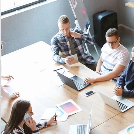
DÉCOUVREZ TOUTES NOS SOLUTIONS
12/03/2020
20 ANS
d’expertise pour vous accompagner, du diagnostic à la mise en
œuvre de
votre solution
En savoir plus
5 MILLIONS
d’objets connectés vendus parmi notre gamme complète de
capteurs multi-réseaux IoT
En savoir plus