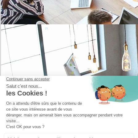
3 CLICS
pour
configurer et maintenir
votre parc de capteurs en conditions opérationnelles
En savoir plus
CONTACTEZ-NOUS
Bourse
Restez informé et recevez nos actualités !
CGV